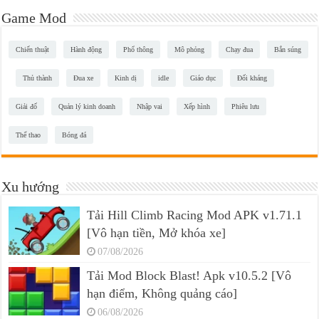
Game Mod
Chiến thuật
Hành động
Phổ thông
Mô phỏng
Chạy đua
Bắn súng
Thủ thành
Đua xe
Kinh dị
idle
Giáo dục
Đối kháng
Giải đố
Quản lý kinh doanh
Nhập vai
Xếp hình
Phiêu lưu
Thể thao
Bóng đá
Xu hướng
Tải Hill Climb Racing Mod APK v1.71.1
[Vô hạn tiền, Mở khóa xe]
07/08/2026
Tải Mod Block Blast! Apk v10.5.2 [Vô
hạn điểm, Không quảng cáo]
06/08/2026