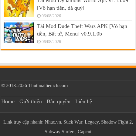
Tải Mod Dynamons World Apk v1.13.09
[Vô hạn tiền, đá quý]
06/08/2026
Tải Mod Dude Theft Wars APK [Vô hạn
tiền, Bất tử, Menu] v0.9.1.0b
06/08/2026
© 2013-2026 Thuthuattienich.com
Home
-
Giới thiệu
-
Bản quyền
-
Liên hệ
Link truy cập nhanh:
Nhac.vn
,
Stick War: Legacy
,
Shadow Fight 2
,
Subway Surfers
,
Capcut