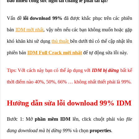
bao nhiêu công sức ngồi tải chẳng lẽ phải tải lại?
Vấn đề
lỗi download 99%
đã được khắc phục trên các phiên
bản
IDM mới nhất
, vậy nên nếu các bạn không muốn hoặc gặp
khó khăn khi sử dụng
thủ thuật
bên dưới thì có thể cập nhật lên
phiên bản
IDM Full Crack mới nhất
để tự động sửa lỗi này.
Tips: Với cách này bạn có thể áp dụng với
IDM bị dừng
bất kể
thời điểm nào 40%, 50%, 66% … không nhất thiết phải là 99%.
Hướng dẫn sửa lỗi download 99% IDM
Bước 1: Mở
phần mềm IDM
lên, click chuột phải vào
file
đang download mà bị dừng 99%
và chọn
properties
.