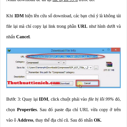
Khi
IDM
hiện lên cửa sổ download, các bạn chú ý là không tải
file lại mà chỉ copy lại link trong phần
URL
như hình dưới và
nhấn
Cancel
.
Bước 3: Quay lại
IDM
, click chuột phải vào
file bị lỗi 99%
đó,
chọn
Properties
. Sau đó paste địa chỉ URL vừa copy ở trên
vào ô
Address
, thay thế địa chỉ cũ. Sau đó nhấn
OK
.