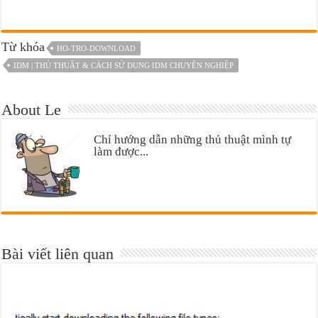
Từ khóa
HO-TRO-DOWNLOAD
IDM | THỦ THUẬT & CÁCH SỬ DỤNG IDM CHUYÊN NGHIỆP
About Le
Chỉ hướng dẫn những thủ thuật mình tự
làm được...
Bài viết liên quan