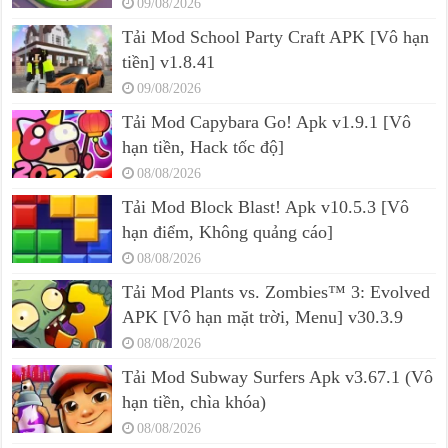
09/08/2026
Tải Mod School Party Craft APK [Vô hạn
tiền] v1.8.41
09/08/2026
Tải Mod Capybara Go! Apk v1.9.1 [Vô
hạn tiền, Hack tốc độ]
08/08/2026
Tải Mod Block Blast! Apk v10.5.3 [Vô
hạn điểm, Không quảng cáo]
08/08/2026
Tải Mod Plants vs. Zombies™ 3: Evolved
APK [Vô hạn mặt trời, Menu] v30.3.9
08/08/2026
Tải Mod Subway Surfers Apk v3.67.1 (Vô
hạn tiền, chìa khóa)
08/08/2026