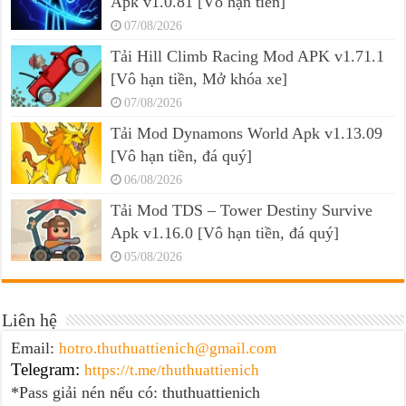
Apk v1.0.81 [Vô hạn tiền]
07/08/2026
Tải Hill Climb Racing Mod APK v1.71.1
[Vô hạn tiền, Mở khóa xe]
07/08/2026
Tải Mod Dynamons World Apk v1.13.09
[Vô hạn tiền, đá quý]
06/08/2026
Tải Mod TDS – Tower Destiny Survive
Apk v1.16.0 [Vô hạn tiền, đá quý]
05/08/2026
Liên hệ
Email:
hotro.thuthuattienich@gmail.com
Telegram:
https://t.me/thuthuattienich
*Pass giải nén nếu có: thuthuattienich