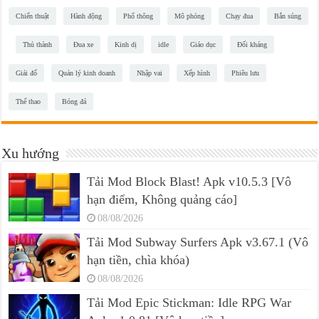
Chiến thuật
Hành động
Phổ thông
Mô phỏng
Chạy đua
Bắn súng
Thủ thành
Đua xe
Kinh dị
idle
Giáo dục
Đối kháng
Giải đố
Quản lý kinh doanh
Nhập vai
Xếp hình
Phiêu lưu
Thể thao
Bóng đá
Xu hướng
Tải Mod Block Blast! Apk v10.5.3 [Vô
hạn điểm, Không quảng cáo]
08/08/2026
Tải Mod Subway Surfers Apk v3.67.1 (Vô
hạn tiền, chìa khóa)
08/08/2026
Tải Mod Epic Stickman: Idle RPG War