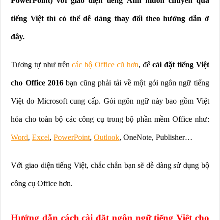
PowerPoint) với giao diện tiếng Anh muốn chuyển qua
tiếng Việt thì có thể dễ dàng thay đổi theo hướng dẫn ở
đây.
Tương tự như trên
các bộ Office cũ hơn
, để
cài đặt tiếng Việt
cho Office 2016
bạn cũng phải tải về một gói ngôn ngữ tiếng
Việt do Microsoft cung cấp. Gói ngôn ngữ này bao gồm Việt
hóa cho toàn bộ các công cụ trong bộ phần mềm Office như:
Word
,
Excel
,
PowerPoint
,
Outlook
, OneNote, Publisher…
Với giao diện tiếng Việt, chắc chắn bạn sẽ dễ dàng sử dụng bộ
công cụ Office hơn.
Hướng dẫn cách cài đặt ngôn ngữ tiếng Việt cho