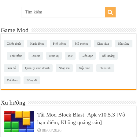
Game Mod
Chiến thuật
Hành động
Phổ thông
Mô phỏng
Chạy đua
Bắn súng
Thủ thành
Đua xe
Kinh dị
idle
Giáo dục
Đối kháng
Giải đố
Quản lý kinh doanh
Nhập vai
Xếp hình
Phiêu lưu
Thể thao
Bóng đá
Xu hướng
Tải Mod Block Blast! Apk v10.5.3 [Vô
hạn điểm, Không quảng cáo]
08/08/2026