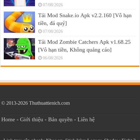
07/08/2026
Tải Mod Snake.io Apk v2.2.160 [Vô hạn
tiền, đá quý]
07/08/2026
Tải Mod Zombie Catchers Apk v1.68.25
[Vô hạn tiền, Không quảng cáo]
06/08/2026
© 2013-2026 Thuthuattienich.com
Home
-
Giới thiệu
-
Bản quyền
-
Liên hệ