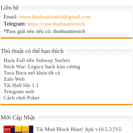
Liên hệ
Email:
hotro.thuthuattienich@gmail.com
Telegram:
https://t.me/thuthuattienich
*Pass giải nén nếu có: thuthuattienich
Thủ thuật có thể bạn thích
Hack Full tiền Subway Surfers
Stick War: Legacy hack kim cương
Toca Boca mở khóa tất cả
Zalo Web
Tải Half life 1.1
Telegram web
Cách chơi Poker
Mới Cập Nhật
Tải Mod Block Blast! Apk v10.5.3 [Vô