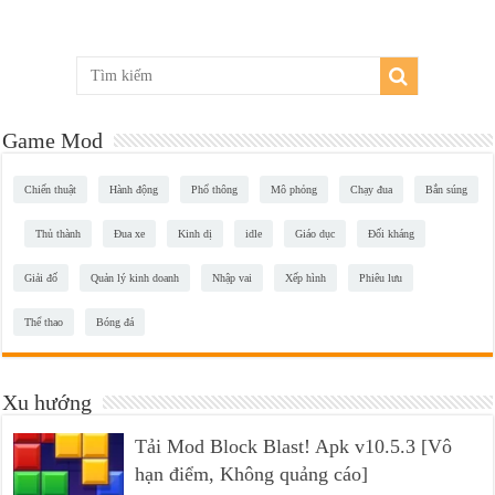
Game Mod
Chiến thuật
Hành động
Phổ thông
Mô phỏng
Chạy đua
Bắn súng
Thủ thành
Đua xe
Kinh dị
idle
Giáo dục
Đối kháng
Giải đố
Quản lý kinh doanh
Nhập vai
Xếp hình
Phiêu lưu
Thể thao
Bóng đá
Xu hướng
Tải Mod Block Blast! Apk v10.5.3 [Vô
hạn điểm, Không quảng cáo]