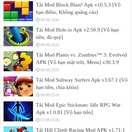
Tải Mod Block Blast! Apk v10.5.3 [Vô
hạn điểm, Không quảng cáo]
08/08/2026
Tải Mod Hole.io Apk v2.50.9 [Vô hạn
tiền, đá quý]
08/08/2026
Tải Mod Plants vs. Zombies™ 3: Evolved
APK [Vô hạn mặt trời, Menu] v30.3.9
08/08/2026
Tải Mod Subway Surfers Apk v3.67.1 (Vô
hạn tiền, chìa khóa)
08/08/2026
Tải Mod Epic Stickman: Idle RPG War
Apk v1.0.81 [Vô hạn tiền]
07/08/2026
Tải Hill Climb Racing Mod APK v1.71.1