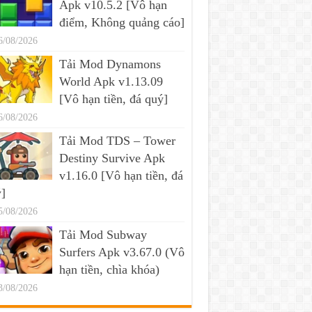
Apk v10.5.2 [Vô hạn
điểm, Không quảng cáo]
6/08/2026
Tải Mod Dynamons
World Apk v1.13.09
[Vô hạn tiền, đá quý]
6/08/2026
Tải Mod TDS – Tower
Destiny Survive Apk
v1.16.0 [Vô hạn tiền, đá
]
5/08/2026
Tải Mod Subway
Surfers Apk v3.67.0 (Vô
hạn tiền, chìa khóa)
3/08/2026