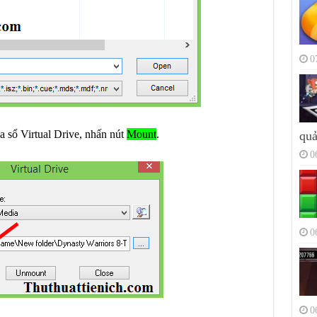
0
 sổ Virtual Drive, nhấn nút
Mount
.
quả
0
0
0