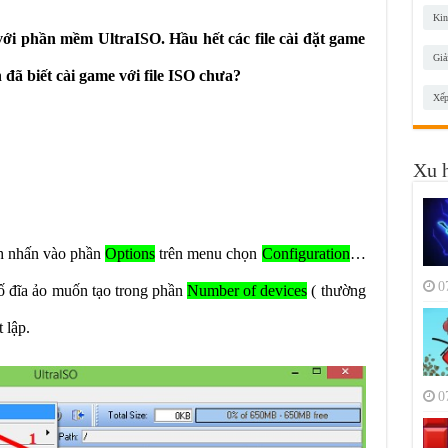
Kin
với phần mềm UltraISO. Hầu hết các file cài đặt game
Giả
đã biết cài game với file ISO chưa?
Xếp
Xu 
ch nhấn vào phần
Options
trên menu chọn
Configuration
…
0
ố đĩa ảo muốn tạo trong phần
Number of devices
( thường
t lập.
0