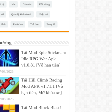
h dị
idle
Giáo dục
Đối kháng
i đố
Quản lý kinh doanh
Nhập vai
 hình
Phiêu lưu
Thể thao
Bóng đá
hướng
Tải Mod Epic Stickman:
Idle RPG War Apk
v1.0.81 [Vô hạn tiền]
7/08/2026
Tải Hill Climb Racing
Mod APK v1.71.1 [Vô
hạn tiền, Mở khóa xe]
7/08/2026
Tải Mod Block Blast!