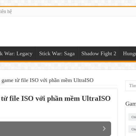
iên hệ
ck War: Legacy
Stick War: Saga
Shadow Fight 2
Hungr
 game từ file ISO với phần mềm UltraISO
từ file ISO với phần mềm UltraISO
Gam
Chi
Chạ