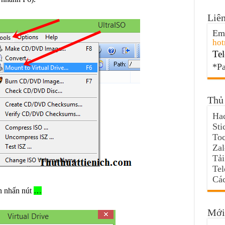
Liên
Ema
hot
Tel
*Pa
Thủ 
Hac
Sti
Toc
Za
Tải
Te
Các
n nhấn nút
…
Mới