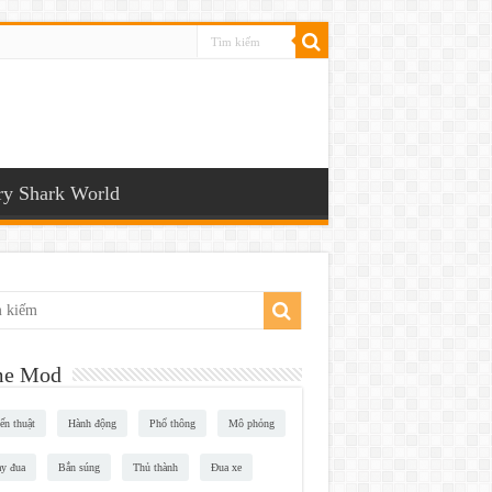
y Shark World
e Mod
ến thuật
Hành động
Phổ thông
Mô phỏng
y đua
Bắn súng
Thủ thành
Đua xe