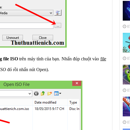
0
0
g file ISO
trên máy tính của bạn. Nhấn đúp chuột vào
file
 ISO
đó rồi nhấn nút Open).
0
0