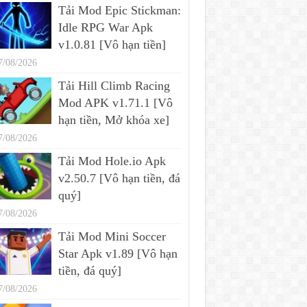
Tải Mod Epic Stickman:
Idle RPG War Apk
v1.0.81 [Vô hạn tiền]
7/08/2026
Tải Hill Climb Racing
Mod APK v1.71.1 [Vô
hạn tiền, Mở khóa xe]
7/08/2026
Tải Mod Hole.io Apk
v2.50.7 [Vô hạn tiền, đá
quý]
7/08/2026
Tải Mod Mini Soccer
Star Apk v1.89 [Vô hạn
tiền, đá quý]
7/08/2026