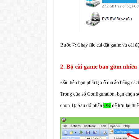
Bước 7: Chạy file cài đặt game và cài đ
2. Bộ cài game bao gồm nhiều 
Đầu tiên bạn phải tạo ổ đĩa ảo bằng cá
Trong cửa sổ Configuration, bạn chọn s
chọn 1). Sau đó nhấn
OK
để lưu lại thiế