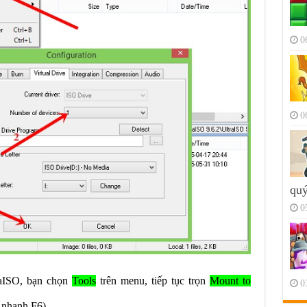
0
0
quý
0
raISO, bạn chọn
Tools
trên menu, tiếp tục trọn
Mount to
0
 nhanh F6).