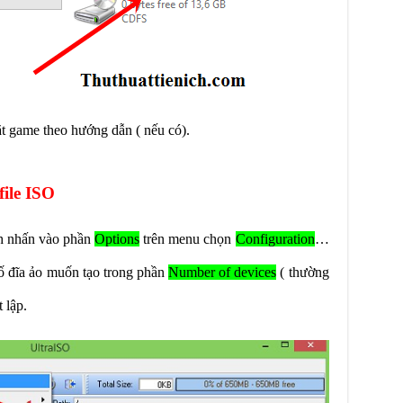
ặt game theo hướng dẫn ( nếu có).
file ISO
ch nhấn vào phần
Options
trên menu chọn
Configuration
…
ố đĩa ảo muốn tạo trong phần
Number of devices
( thường
t lập.