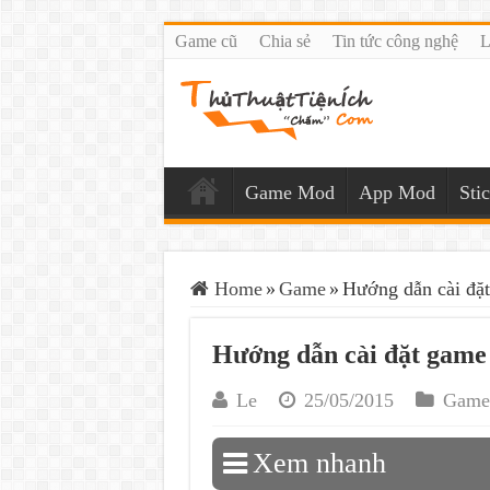
Game cũ
Chia sẻ
Tin tức công nghệ
L
Game Mod
App Mod
Sti
Home
»
Game
»
Hướng dẫn cài đặt
Hướng dẫn cài đặt game 
Le
25/05/2015
Game
Xem nhanh