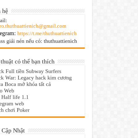
 hệ
il:
ro.thuthuattienich@gmail.com
egram:
https://t.me/thuthuattienich
ss giải nén nếu có: thuthuattienich
thuật có thể bạn thích
k Full tiền Subway Surfers
ck War: Legacy hack kim cương
a Boca mở khóa tất cả
lo Web
 Half life 1.1
legram web
h chơi Poker
 Cập Nhật