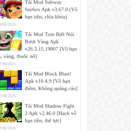
Tải Mod Subway
Surfers Apk v3.67.0 (Vô
hạn tiền, chìa khóa)
3/08/2026
Tải Mod Tom Biết Nói
Rượt Vàng Apk
v26.3.15.19007 [Vô hạn
n, vàng, thuốc nổ]
2/08/2026
Tải Mod Block Blast!
Apk v10.4.9 [Vô hạn
điểm, Không quảng cáo]
2/08/2026
Tải Mod Shadow Fight
2 Apk v2.46.0 [Hack vô
hạn tiền, thể lực]
2/08/2026