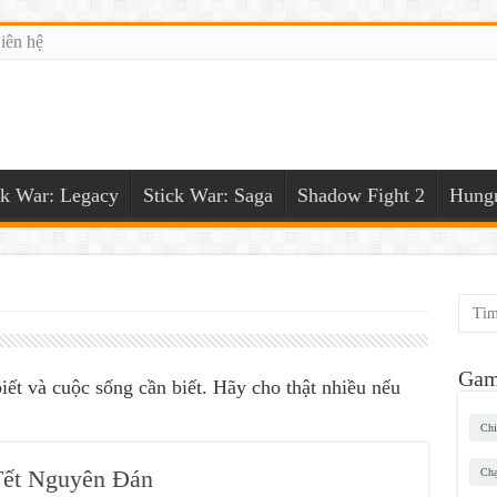
iên hệ
ck War: Legacy
Stick War: Saga
Shadow Fight 2
Hungr
Gam
iết và cuộc sống cần biết. Hãy cho thật nhiều nếu
Chi
 Tết Nguyên Đán
Chạ