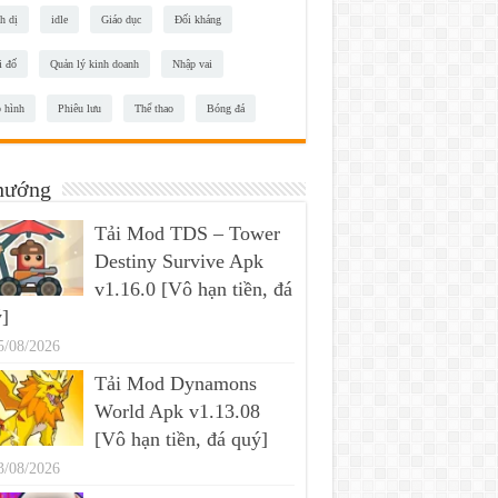
h dị
idle
Giáo dục
Đối kháng
i đố
Quản lý kinh doanh
Nhập vai
 hình
Phiêu lưu
Thể thao
Bóng đá
hướng
Tải Mod TDS – Tower
Destiny Survive Apk
v1.16.0 [Vô hạn tiền, đá
]
5/08/2026
Tải Mod Dynamons
World Apk v1.13.08
[Vô hạn tiền, đá quý]
3/08/2026