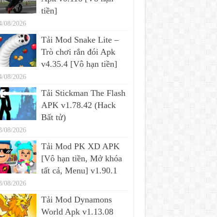
tiền]
4/08/2026
Tải Mod Snake Lite –
Trò chơi rắn đói Apk
v4.35.4 [Vô hạn tiền]
4/08/2026
Tải Stickman The Flash
APK v1.78.42 (Hack
Bất tử)
3/08/2026
Tải Mod PK XD APK
[Vô hạn tiền, Mở khóa
tất cả, Menu] v1.90.1
3/08/2026
Tải Mod Dynamons
World Apk v1.13.08