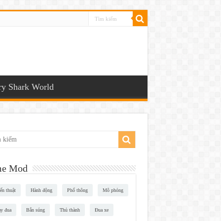
y Shark World
e Mod
ến thuật
Hành động
Phổ thông
Mô phỏng
y đua
Bắn súng
Thủ thành
Đua xe