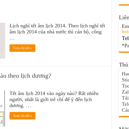
Liên
Lịch nghỉ tết âm lịch 2014. Theo lịch nghỉ tết
Ema
âm lịch 2014 của nhà nước thì cán bộ, công
hot
…
Tel
*Pa
Xem chi tiết »
Thủ 
Hac
ào theo lịch dương?
Sti
Toc
Za
Tết âm lịch 2014 vào ngày nào? Rất nhiều
Tải
người, nhất là giới trẻ chỉ để ý đến lịch
Te
dương. …
Các
Xem chi tiết »