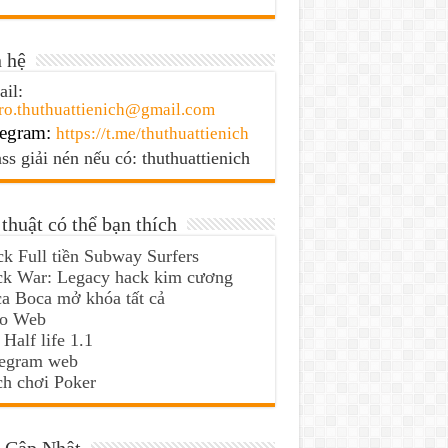
 hệ
il:
ro.thuthuattienich@gmail.com
egram:
https://t.me/thuthuattienich
ss giải nén nếu có: thuthuattienich
thuật có thể bạn thích
k Full tiền Subway Surfers
ck War: Legacy hack kim cương
a Boca mở khóa tất cả
lo Web
 Half life 1.1
legram web
h chơi Poker