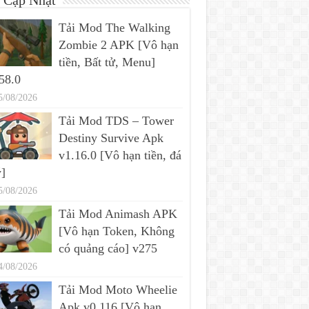
 Cập Nhật
Tải Mod The Walking
Zombie 2 APK [Vô hạn
tiền, Bất tử, Menu]
58.0
5/08/2026
Tải Mod TDS – Tower
Destiny Survive Apk
v1.16.0 [Vô hạn tiền, đá
]
5/08/2026
Tải Mod Animash APK
[Vô hạn Token, Không
có quảng cáo] v275
4/08/2026
Tải Mod Moto Wheelie
Apk v0.116 [Vô hạn