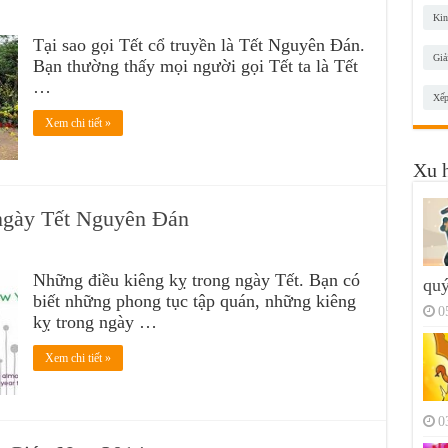
Kin
Tại sao gọi Tết cổ truyền là Tết Nguyên Đán.
Giả
Bạn thường thấy mọi người gọi Tết ta là Tết
…
Xếp
Xem chi tiết »
Xu 
 ngày Tết Nguyên Đán
Những điều kiêng kỵ trong ngày Tết. Bạn có
quý
biết những phong tục tập quán, những kiêng
0
kỵ trong ngày …
Xem chi tiết »
0