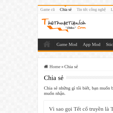
Game cũ
Chia sẻ
Tin tức công nghệ
L
Game Mod
App Mod
Sti
Home
»
Chia sẻ
Chia sẻ
Chia sẻ những gì tôi biết, bạn muốn b
muốn nhận.
Vì sao gọi Tết cổ truyền là