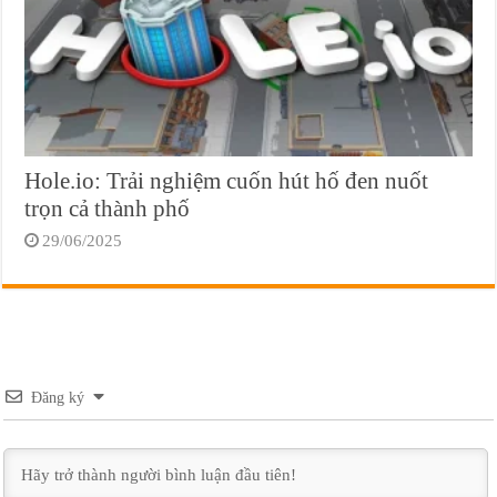
Hole.io: Trải nghiệm cuốn hút hố đen nuốt
trọn cả thành phố
29/06/2025
Đăng ký