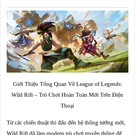
Giới Thiệu Tổng Quan Về League of Legends:
Wild Rift – Trò Chơi Hoàn Toàn Mới Trên Điện
Thoại
Từ các chiến thuật thi đấu đến hệ thống tướng mới,
Wild Rift đã làm modern trò chơi truyền thống để