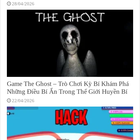
28/04/2026
Game The Ghost – Trò Chơi Kỳ Bí Khám Phá
Những Điều Bí Ẩn Trong Thế Giới Huyền Bí
22/04/2026