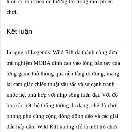
luôn có mục tiêu để hướng tới trong mỗi phiên
chơi.
Kết luận
League of Legends: Wild Rift đã thành công đưa
trải nghiệm MOBA đỉnh cao vào lòng bàn tay của
từng game thủ thông qua nền tảng di động, mang
lại cảm giác chiến thuật sâu sắc và sự cạnh tranh
khốc liệt phù hợp với nhịp sống hiện đại. Với đồ
họa sắc nét, hệ thống tướng đa dạng, chế độ chơi
phong phú cùng cộng đồng đông đảo và các giải
đấu hấp dẫn, Wild Rift không chỉ là một trò chơi