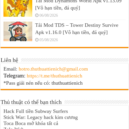
Tải Mod Dynamons World Apk v1.13.09
[Vô hạn tiền, đá quý]
06/08/2026
Tải Mod TDS – Tower Destiny Survive
Apk v1.16.0 [Vô hạn tiền, đá quý]
05/08/2026
Liên hệ
Email:
hotro.thuthuattienich@gmail.com
Telegram:
https://t.me/thuthuattienich
*Pass giải nén nếu có: thuthuattienich
Thủ thuật có thể bạn thích
Hack Full tiền Subway Surfers
Stick War: Legacy hack kim cương
Toca Boca mở khóa tất cả