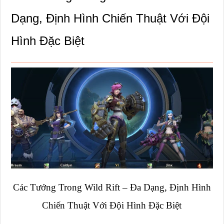
Dạng, Định Hình Chiến Thuật Với Đội
Hình Đặc Biệt
Các Tướng Trong Wild Rift – Đa Dạng, Định Hình
Chiến Thuật Với Đội Hình Đặc Biệt