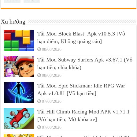
Xu hướng
Tải Mod Block Blast! Apk v10.5.3 [Vô
hạn điểm, Không quảng cáo]
08/08/2026
Tải Mod Subway Surfers Apk v3.67.1 (Vô
hạn tiền, chìa khóa)
08/08/2026
Tải Mod Epic Stickman: Idle RPG War
Apk v1.0.81 [Vô hạn tiền]
07/08/2026
Tải Hill Climb Racing Mod APK v1.71.1
[Vô hạn tiền, Mở khóa xe]
07/08/2026