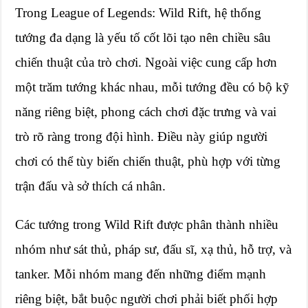
Trong League of Legends: Wild Rift, hệ thống
tướng đa dạng là yếu tố cốt lõi tạo nên chiều sâu
chiến thuật của trò chơi. Ngoài việc cung cấp hơn
một trăm tướng khác nhau, mỗi tướng đều có bộ kỹ
năng riêng biệt, phong cách chơi đặc trưng và vai
trò rõ ràng trong đội hình. Điều này giúp người
chơi có thể tùy biến chiến thuật, phù hợp với từng
trận đấu và sở thích cá nhân.
Các tướng trong Wild Rift được phân thành nhiều
nhóm như sát thủ, pháp sư, đấu sĩ, xạ thủ, hỗ trợ, và
tanker. Mỗi nhóm mang đến những điểm mạnh
riêng biệt, bắt buộc người chơi phải biết phối hợp