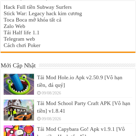
Hack Full tiền Subway Surfers
Stick War: Legacy hack kim cương
Toca Boca mở khóa tất cả
Zalo Web
Tải Half life 1.1
Telegram web
Cách chơi Poker
Mới Cập Nhật
Tải Mod Hole.io Apk v2.50.9 [Vô hạn
tiền, đá quý]
09/08/2026
Tải Mod School Party Craft APK [Vô hạn
tiền] v1.8.41
09/08/2026
Tải Mod Capybara Go! Apk v1.9.1 [Vô