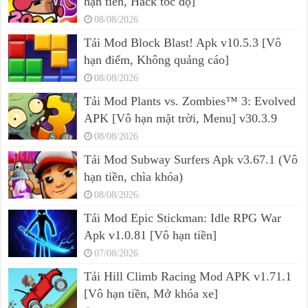
hạn tiền, Hack tốc độ]
08/08/2026
Tải Mod Block Blast! Apk v10.5.3 [Vô
hạn điểm, Không quảng cáo]
08/08/2026
Tải Mod Plants vs. Zombies™ 3: Evolved
APK [Vô hạn mặt trời, Menu] v30.3.9
08/08/2026
Tải Mod Subway Surfers Apk v3.67.1 (Vô
hạn tiền, chìa khóa)
08/08/2026
Tải Mod Epic Stickman: Idle RPG War
Apk v1.0.81 [Vô hạn tiền]
07/08/2026
Tải Hill Climb Racing Mod APK v1.71.1
[Vô hạn tiền, Mở khóa xe]