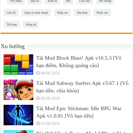
Thủ thành
Đua xe
Kinh dị
idle
Giáo dục
Đối kháng
Giải đố
Quản lý kinh doanh
Nhập vai
Xếp hình
Phiêu lưu
Thể thao
Bóng đá
Xu hướng
Tải Mod Block Blast! Apk v10.5.3 [Vô
hạn điểm, Không quảng cáo]
08/08/2026
Tải Mod Subway Surfers Apk v3.67.1 (Vô
hạn tiền, chìa khóa)
08/08/2026
Tải Mod Epic Stickman: Idle RPG War
Apk v1.0.81 [Vô hạn tiền]
07/08/2026