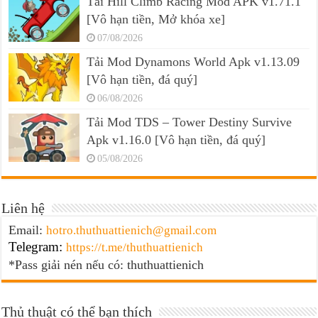
Tải Hill Climb Racing Mod APK v1.71.1
[Vô hạn tiền, Mở khóa xe]
07/08/2026
Tải Mod Dynamons World Apk v1.13.09
[Vô hạn tiền, đá quý]
06/08/2026
Tải Mod TDS – Tower Destiny Survive
Apk v1.16.0 [Vô hạn tiền, đá quý]
05/08/2026
Liên hệ
Email:
hotro.thuthuattienich@gmail.com
Telegram:
https://t.me/thuthuattienich
*Pass giải nén nếu có: thuthuattienich
Thủ thuật có thể bạn thích