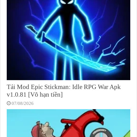
Tải Mod Epic Stickman: Idle RPG War Apk
v1.0.81 [Vô hạn tiền]
07/08/2026