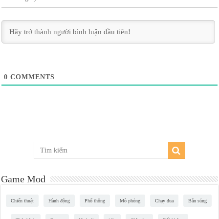
0
COMMENTS
Game Mod
Chiến thuật
Hành động
Phổ thông
Mô phỏng
Chạy đua
Bắn súng