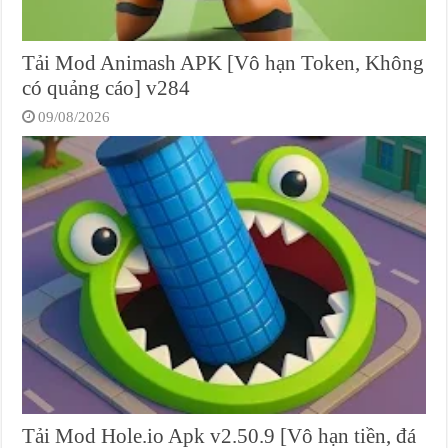
Tải Mod Animash APK [Vô hạn Token, Không
có quảng cáo] v284
09/08/2026
Tải Mod Hole.io Apk v2.50.9 [Vô hạn tiền, đá