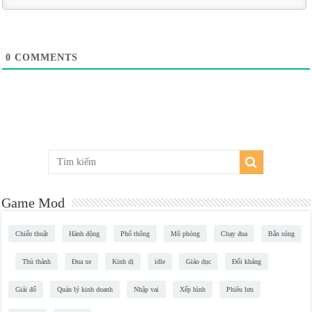
0
COMMENTS
Game Mod
Chiến thuật
Hành động
Phổ thông
Mô phỏng
Chạy đua
Bắn súng
Thủ thành
Đua xe
Kinh dị
idle
Giáo dục
Đối kháng
Giải đố
Quản lý kinh doanh
Nhập vai
Xếp hình
Phiêu lưu