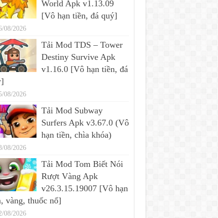
World Apk v1.13.09
[Vô hạn tiền, đá quý]
6/08/2026
Tải Mod TDS – Tower
Destiny Survive Apk
v1.16.0 [Vô hạn tiền, đá
]
5/08/2026
Tải Mod Subway
Surfers Apk v3.67.0 (Vô
hạn tiền, chìa khóa)
3/08/2026
Tải Mod Tom Biết Nói
Rượt Vàng Apk
v26.3.15.19007 [Vô hạn
n, vàng, thuốc nổ]
2/08/2026