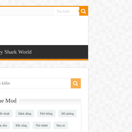
y Shark World
e Mod
ến thuật
Hành động
Phổ thông
Mô phỏng
y đua
Bắn súng
Thủ thành
Đua xe