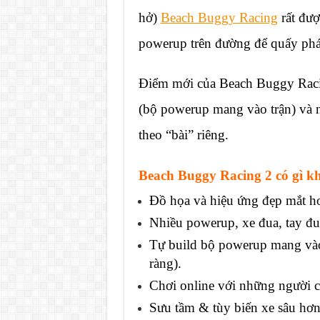
hở)
Beach Buggy Racing
rất đượ
powerup trên đường để quấy phá 
Điểm mới của Beach Buggy Racin
(bộ powerup mang vào trận) và n
theo “bài” riêng.
Beach Buggy Racing 2 có gì k
Đồ họa và hiệu ứng đẹp mắt h
Nhiều powerup, xe đua, tay đ
Tự build bộ powerup mang vào 
ràng).
Chơi online với những người ch
Sưu tầm & tùy biến xe sâu hơn