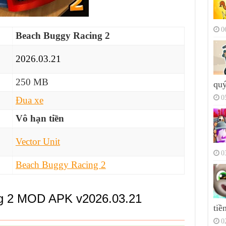
0
Beach Buggy Racing 2
2026.03.21
250 MB
quý
0
Đua xe
Vô hạn tiền
Vector Unit
0
Beach Buggy Racing 2
ng 2 MOD APK v2026.03.21
tiề
0