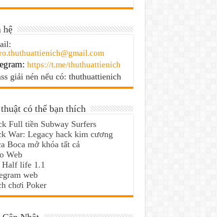
 hệ
il:
ro.thuthuattienich@gmail.com
egram:
https://t.me/thuthuattienich
ss giải nén nếu có: thuthuattienich
thuật có thể bạn thích
k Full tiền Subway Surfers
ck War: Legacy hack kim cương
a Boca mở khóa tất cả
lo Web
 Half life 1.1
legram web
h chơi Poker