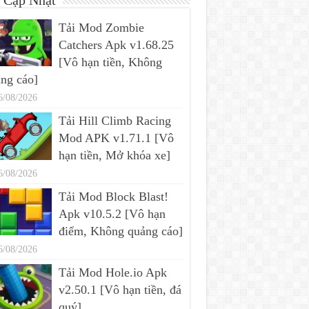
 Cập Nhật
Tải Mod Zombie
Catchers Apk v1.68.25
[Vô hạn tiền, Không
ng cáo]
6/08/2026
Tải Hill Climb Racing
Mod APK v1.71.1 [Vô
hạn tiền, Mở khóa xe]
6/08/2026
Tải Mod Block Blast!
Apk v10.5.2 [Vô hạn
điểm, Không quảng cáo]
6/08/2026
Tải Mod Hole.io Apk
v2.50.1 [Vô hạn tiền, đá
quý]