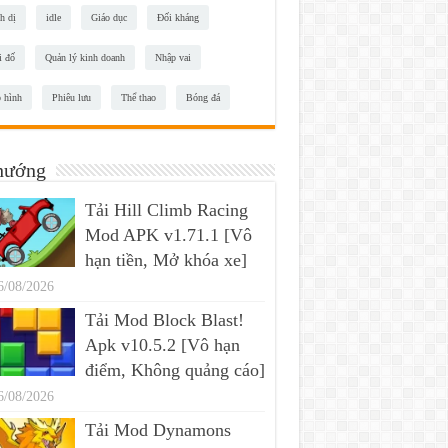
h dị
idle
Giáo dục
Đối kháng
i đố
Quản lý kinh doanh
Nhập vai
 hình
Phiêu lưu
Thể thao
Bóng đá
hướng
Tải Hill Climb Racing
Mod APK v1.71.1 [Vô
hạn tiền, Mở khóa xe]
6/08/2026
Tải Mod Block Blast!
Apk v10.5.2 [Vô hạn
điểm, Không quảng cáo]
6/08/2026
Tải Mod Dynamons