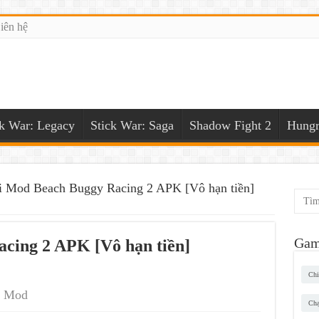
iên hệ
ck War: Legacy
Stick War: Saga
Shadow Fight 2
Hungr
i Mod Beach Buggy Racing 2 APK [Vô hạn tiền]
Gam
cing 2 APK [Vô hạn tiền]
Chi
 Mod
Chạ