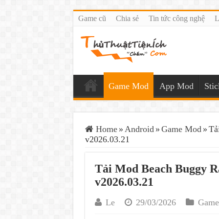
Game cũ
Chia sẻ
Tin tức công nghệ
L
Game Mod
App Mod
Sti
Home
»
Android
»
Game Mod
»
Tả
v2026.03.21
Tải Mod Beach Buggy Ra
v2026.03.21
Le
29/03/2026
Game