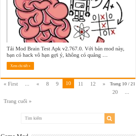
Tải Mod Brain Test Apk v2.767.0. Với bản mod này,
bạn có hack vô hạn gợi ý, không có quảng …
Xem chi tiết »
10
« First
...
«
8
9
11
12
»
Trang 10 / 21
20
...
Trang cuối »