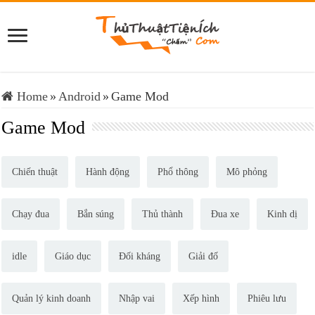
Home
»
Android
»
Game Mod
Game Mod
Chiến thuật
Hành động
Phổ thông
Mô phỏng
Chạy đua
Bắn súng
Thủ thành
Đua xe
Kinh dị
idle
Giáo dục
Đối kháng
Giải đố
Quản lý kinh doanh
Nhập vai
Xếp hình
Phiêu lưu