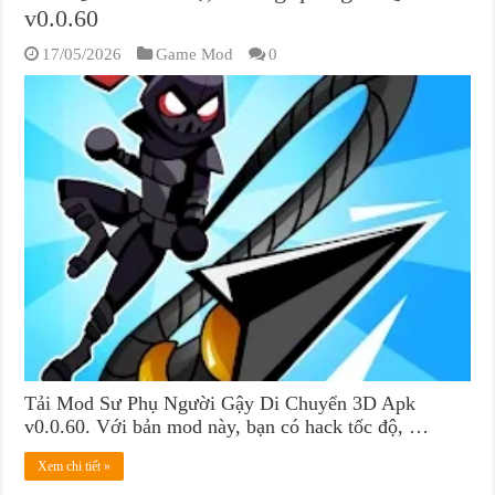
v0.0.60
17/05/2026
Game Mod
0
Tải Mod Sư Phụ Người Gậy Di Chuyển 3D Apk
v0.0.60. Với bản mod này, bạn có hack tốc độ, …
Xem chi tiết »