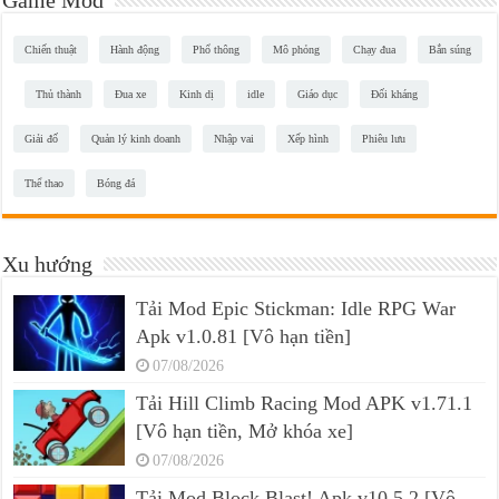
Game Mod
Chiến thuật
Hành động
Phổ thông
Mô phỏng
Chạy đua
Bắn súng
Thủ thành
Đua xe
Kinh dị
idle
Giáo dục
Đối kháng
Giải đố
Quản lý kinh doanh
Nhập vai
Xếp hình
Phiêu lưu
Thể thao
Bóng đá
Xu hướng
Tải Mod Epic Stickman: Idle RPG War
Apk v1.0.81 [Vô hạn tiền]
07/08/2026
Tải Hill Climb Racing Mod APK v1.71.1
[Vô hạn tiền, Mở khóa xe]
07/08/2026
Tải Mod Block Blast! Apk v10.5.2 [Vô