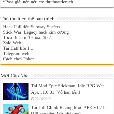
*Pass giải nén nếu có: thuthuattienich
Thủ thuật có thể bạn thích
Hack Full tiền Subway Surfers
Stick War: Legacy hack kim cương
Toca Boca mở khóa tất cả
Zalo Web
Tải Half life 1.1
Telegram web
Cách chơi Poker
Mới Cập Nhật
Tải Mod Epic Stickman: Idle RPG War
Apk v1.0.81 [Vô hạn tiền]
07/08/2026
Tải Hill Climb Racing Mod APK v1.71.1
[Vô hạn tiền, Mở khóa xe]