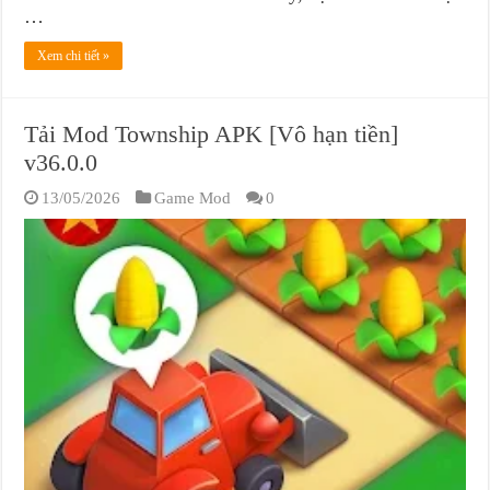
…
Xem chi tiết »
Tải Mod Township APK [Vô hạn tiền]
v36.0.0
13/05/2026
Game Mod
0